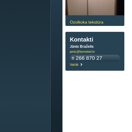
Ozolkoka tekstūra
Kontakti
Jānis Braželis
janis@bemebel.lv
266 870 27
Vairāk