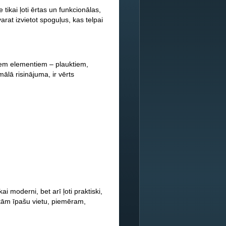
tikai ļoti ērtas un funkcionālas,
rat izvietot spoguļus, kas telpai
iem elementiem – plauktiem,
lā risinājuma, ir vērts
i moderni, bet arī ļoti praktiski,
t tām īpašu vietu, piemēram,