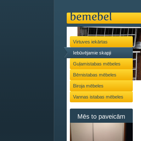
Virtuves iekārtas
Iebūvējamie skapji
Guļamistabas mēbeles
Bērnistabas mēbeles
Biroja mēbeles
Vannas istabas mēbeles
Mēs to paveicām