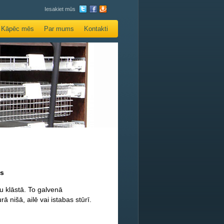
Iesakiet mūs
Kāpēc mēs
Par mums
Kontakti
ms
ļu klāstā. To galvenā
ā nišā, ailē vai istabas stūrī.