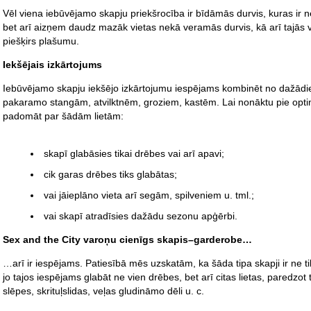
Vēl viena iebūvējamo skapju priekšrocība ir bīdāmās durvis, kuras ir ne 
bet arī aizņem daudz mazāk vietas nekā veramās durvis, kā arī tajās va
piešķirs plašumu.
Iekšējais izkārtojums
Iebūvējamo skapju iekšējo izkārtojumu iespējams kombinēt no dažād
pakaramo stangām, atvilktnēm, groziem, kastēm. Lai nonāktu pie optimā
padomāt par šādām lietām:
skapī glabāsies tikai drēbes vai arī apavi;
cik garas drēbes tiks glabātas;
vai jāieplāno vieta arī segām, spilveniem u. tml.;
vai skapī atradīsies dažādu sezonu apģērbi.
Sex and the City varoņu cienīgs skapis–garderobe…
…arī ir iespējams. Patiesībā mēs uzskatām, ka šāda tipa skapji ir ne tika
jo tajos iespējams glabāt ne vien drēbes, bet arī citas lietas, paredzo
slēpes, skrituļslidas, veļas gludināmo dēli u. c.