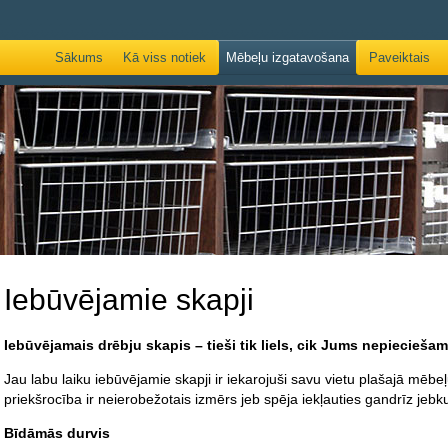
Sākums
Kā viss notiek
Mēbeļu izgatavošana
Paveiktais
Iebūvējamie skapji
Iebūvējamais drēbju skapis – tieši tik liels, cik Jums nepiecieša
Jau labu laiku iebūvējamie skapji ir iekarojuši savu vietu plašajā mēbe
priekšrocība ir neierobežotais izmērs jeb spēja iekļauties gandrīz jebkur
Bīdāmās durvis