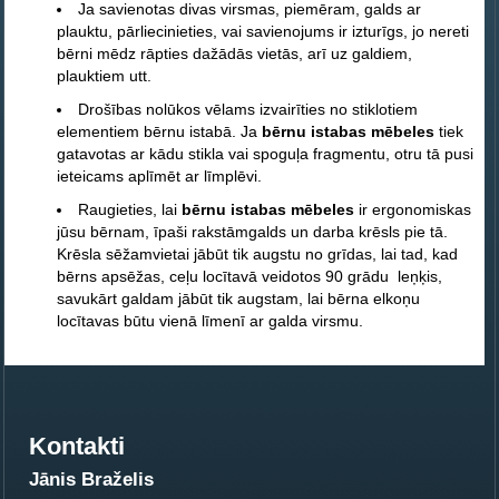
Ja savienotas divas virsmas, piemēram, galds ar
plauktu, pārliecinieties, vai savienojums ir izturīgs, jo nereti
bērni mēdz rāpties dažādās vietās, arī uz galdiem,
plauktiem utt.
Drošības nolūkos vēlams izvairīties no stiklotiem
elementiem bērnu istabā. Ja
bērnu istabas mēbeles
tiek
gatavotas ar kādu stikla vai spoguļa fragmentu, otru tā pusi
ieteicams aplīmēt ar līmplēvi.
Raugieties, lai
bērnu istabas mēbeles
ir ergonomiskas
jūsu bērnam, īpaši rakstāmgalds un darba krēsls pie tā.
Krēsla sēžamvietai jābūt tik augstu no grīdas, lai tad, kad
bērns apsēžas, ceļu locītavā veidotos 90 grādu leņķis,
savukārt galdam jābūt tik augstam, lai bērna elkoņu
locītavas būtu vienā līmenī ar galda virsmu.
Kontakti
Jānis Braželis