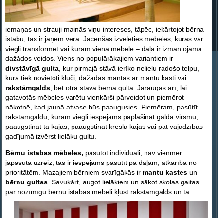
iemaņas un strauji mainās viņu intereses, tāpēc, iekārtojot bērna
istabu, tas ir jāņem vērā. Jācenšas izvēlēties mēbeles, kuras var
viegli transformēt vai kurām viena mēbele – daļa ir izmantojama
dažādos veidos. Viens no populārākajiem variantiem ir
divstāvīgā gulta
, kur pirmajā stāvā ierīko nelielu radošo telpu,
kurā tiek novietoti kluči, dažādas mantas ar mantu kasti vai
rakstāmgalds
, bet otrā stāvā bērna gulta. Jāraugās arī, lai
gatavotās mēbeles varētu vienkārši pārveidot un piemērot
nākotnē, kad jaunā atvase būs paaugusies. Piemēram, pasūtīt
rakstāmgaldu, kuram viegli iespējams paplašināt galda virsmu,
paaugstināt tā kājas, paaugstināt krēsla kājas vai pat vajadzības
gadījumā izvērst lielāku gultu.
Bērnu istabas mēbeles,
pasūtot individuāli, nav vienmēr
jāpasūta uzreiz, tās ir iespējams pasūtīt pa daļām, atkarībā no
prioritātēm. Mazajiem bērniem svarīgākās ir
mantu kastes
un
bērnu gultas
. Savukārt, augot lielākiem un sākot skolas gaitas,
par nozīmīgu bērnu istabas
mēbeli kļūst rakstāmgalds un tā