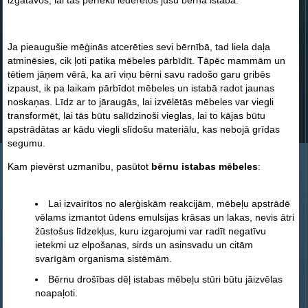
izgatavos, lai tas perfekti iederētos jūsu bērna istabā.
Ja pieaugušie mēģinās atcerēties sevi bērnībā, tad liela daļa
atminēsies, cik ļoti patika mēbeles pārbīdīt. Tāpēc mammām un
tētiem jāņem vērā, ka arī viņu bērni savu radošo garu gribēs
izpaust, ik pa laikam pārbīdot mēbeles un istabā radot jaunas
noskaņas. Līdz ar to jāraugās, lai izvēlētās mēbeles var viegli
transformēt, lai tās būtu salīdzinoši vieglas, lai to kājas būtu
apstrādātas ar kādu viegli slīdošu materiālu, kas nebojā grīdas
segumu.
Kam pievērst uzmanību, pasūtot
bērnu istabas mēbeles
:
Lai izvairītos no alerģiskām reakcijām, mēbeļu apstrādē
vēlams izmantot ūdens emulsijas krāsas un lakas, nevis ātri
žūstošus līdzekļus, kuru izgarojumi var radīt negatīvu
ietekmi uz elpošanas, sirds un asinsvadu un citām
svarīgām organisma sistēmām.
Bērnu drošības dēļ istabas mēbeļu stūri būtu jāizvēlas
noapaļoti.