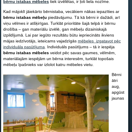
bērnu istabas mēbeles
tiek izvēlētas, ir ļoti liela nozīme.
Kad mājoklī jāiekārto bērnistaba, vecākiem nākas iepazīties ar
bērnu istabas mēbeļu
piedāvājumu. Tā kā bērni ir dažādi, arī
viņu vēlmes ir atšķirīgas. Turklāt prioritāte šajā telpā ir bērnu
drošība – gan materiālu izvēlē, gan mēbeļu dizainiskajā
izpildījumā. Lai par iegūto rezultātu būtu iepriecināts ikviens
mājas iedzīvotājs, ieteicams vajadzīgās
mēbeles izgatavot pēc
individuāla pasūtījuma
. Individuāls pasūtījums – tā ir iespēja
bērnu istabas mēbeles
veidot pēc savas gaumes, vēlmēm,
materiālajām iespējām un bērna interesēm, turklāt topošais
mēbeļu īpašnieks var izlolot katru mēbeles vietu.
Bērni
ātri
aug,
apgūst
jaunas