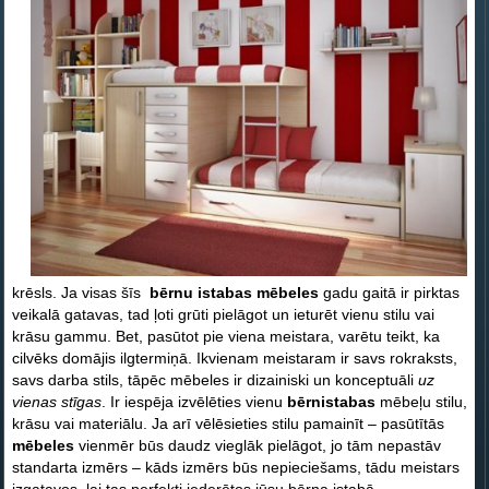
krēsls. Ja visas šīs
bērnu istabas mēbeles
gadu gaitā ir pirktas
veikalā gatavas, tad ļoti grūti pielāgot un ieturēt vienu stilu vai
krāsu gammu. Bet, pasūtot pie viena meistara, varētu teikt, ka
cilvēks domājis ilgtermiņā. Ikvienam meistaram ir savs rokraksts,
savs darba stils, tāpēc mēbeles ir dizainiski un konceptuāli
uz
vienas stīgas
. Ir iespēja izvēlēties vienu
bērnistabas
mēbeļu stilu,
krāsu vai materiālu. Ja arī vēlēsieties stilu pamainīt – pasūtītās
mēbeles
vienmēr būs daudz vieglāk pielāgot, jo tām nepastāv
standarta izmērs – kāds izmērs būs nepieciešams, tādu meistars